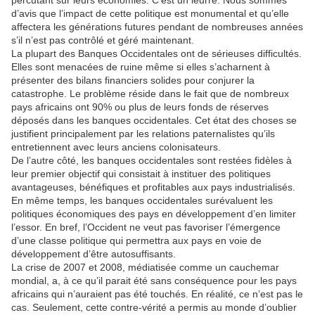
percutant sur leurs économies. C’est un leurre. Nous sommes
d’avis que l’impact de cette politique est monumental et qu’elle
affectera les générations futures pendant de nombreuses années
s’il n’est pas contrôlé et géré maintenant.
La plupart des Banques Occidentales ont de sérieuses difficultés.
Elles sont menacées de ruine même si elles s’acharnent à
présenter des bilans financiers solides pour conjurer la
catastrophe. Le problème réside dans le fait que de nombreux
pays africains ont 90% ou plus de leurs fonds de réserves
déposés dans les banques occidentales. Cet état des choses se
justifient principalement par les relations paternalistes qu’ils
entretiennent avec leurs anciens colonisateurs.
De l’autre côté, les banques occidentales sont restées fidèles à
leur premier objectif qui consistait à instituer des politiques
avantageuses, bénéfiques et profitables aux pays industrialisés.
En même temps, les banques occidentales surévaluent les
politiques économiques des pays en développement d’en limiter
l’essor. En bref, l’Occident ne veut pas favoriser l’émergence
d’une classe politique qui permettra aux pays en voie de
développement d’être autosuffisants.
La crise de 2007 et 2008, médiatisée comme un cauchemar
mondial, a, à ce qu’il parait été sans conséquence pour les pays
africains qui n’auraient pas été touchés. En réalité, ce n’est pas le
cas. Seulement, cette contre-vérité a permis au monde d’oublier