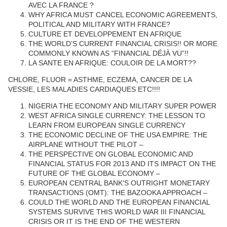
AVEC LA FRANCE ?
WHY AFRICA MUST CANCEL ECONOMIC AGREEMENTS,
POLITICAL AND MILITARY WITH FRANCE?
CULTURE ET DEVELOPPEMENT EN AFRIQUE
THE WORLD’S CURRENT FINANCIAL CRISIS!! OR MORE
COMMONLY KNOWN AS “FINANCIAL DÉJÀ VU”!!
LA SANTE EN AFRIQUE: COULOIR DE LA MORT??
CHLORE, FLUOR = ASTHME, ECZEMA, CANCER DE LA
VESSIE, LES MALADIES CARDIAQUES ETC!!!!
NIGERIA THE ECONOMY AND MILITARY SUPER POWER
WEST AFRICA SINGLE CURRENCY: THE LESSON TO
LEARN FROM EUROPEAN SINGLE CURRENCY
THE ECONOMIC DECLINE OF THE USA EMPIRE: THE
AIRPLANE WITHOUT THE PILOT –
THE PERSPECTIVE ON GLOBAL ECONOMIC AND
FINANCIAL STATUS FOR 2013 AND ITS IMPACT ON THE
FUTURE OF THE GLOBAL ECONOMY –
EUROPEAN CENTRAL BANK'S OUTRIGHT MONETARY
TRANSACTIONS (OMT): THE BAZOOKA APPROACH –
COULD THE WORLD AND THE EUROPEAN FINANCIAL
SYSTEMS SURVIVE THIS WORLD WAR III FINANCIAL
CRISIS OR IT IS THE END OF THE WESTERN