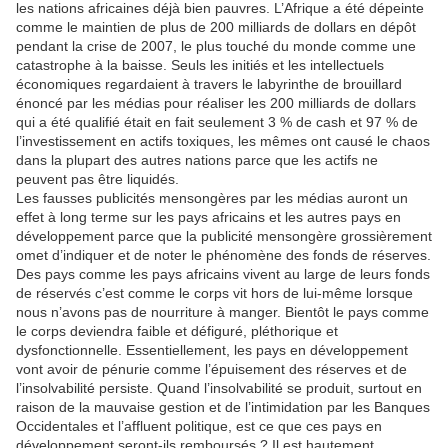
les nations africaines déjà bien pauvres. L’Afrique a été dépeinte
comme le maintien de plus de 200 milliards de dollars en dépôt
pendant la crise de 2007, le plus touché du monde comme une
catastrophe à la baisse. Seuls les initiés et les intellectuels
économiques regardaient à travers le labyrinthe de brouillard
énoncé par les médias pour réaliser les 200 milliards de dollars
qui a été qualifié était en fait seulement 3 % de cash et 97 % de
l’investissement en actifs toxiques, les mêmes ont causé le chaos
dans la plupart des autres nations parce que les actifs ne
peuvent pas être liquidés.
Les fausses publicités mensongères par les médias auront un
effet à long terme sur les pays africains et les autres pays en
développement parce que la publicité mensongère grossièrement
omet d’indiquer et de noter le phénomène des fonds de réserves.
Des pays comme les pays africains vivent au large de leurs fonds
de réservés c’est comme le corps vit hors de lui-même lorsque
nous n’avons pas de nourriture à manger. Bientôt le pays comme
le corps deviendra faible et défiguré, pléthorique et
dysfonctionnelle. Essentiellement, les pays en développement
vont avoir de pénurie comme l’épuisement des réserves et de
l’insolvabilité persiste. Quand l’insolvabilité se produit, surtout en
raison de la mauvaise gestion et de l’intimidation par les Banques
Occidentales et l’affluent politique, est ce que ces pays en
développement seront-ils remboursés ? Il est hautement