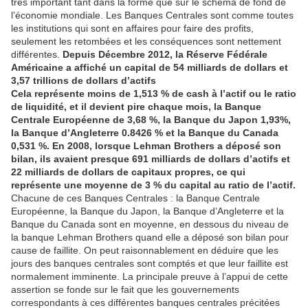
très important tant dans la forme que sur le schéma de fond de
l’économie mondiale. Les Banques Centrales sont comme toutes
les institutions qui sont en affaires pour faire des profits,
seulement les retombées et les conséquences sont nettement
différentes.
Depuis Décembre 2012, la Réserve Fédérale
Américaine a affiché un capital de 54 milliards de dollars et
3,57 trillions de dollars d’actifs
Cela représente moins de 1,513 % de cash à l’actif ou le ratio
de liquidité, et il devient pire chaque mois, la Banque
Centrale Européenne de 3,68 %, la Banque du Japon 1,93%,
la Banque d’Angleterre 0.8426 % et la Banque du Canada
0,531 %. En 2008, lorsque Lehman Brothers a déposé son
bilan, ils avaient presque 691 milliards de dollars d’actifs et
22 milliards de dollars de capitaux propres, ce qui
représente une moyenne de 3 % du capital au ratio de l’actif.
Chacune de ces Banques Centrales : la Banque Centrale
Européenne, la Banque du Japon, la Banque d’Angleterre et la
Banque du Canada sont en moyenne, en dessous du niveau de
la banque Lehman Brothers quand elle a déposé son bilan pour
cause de faillite. On peut raisonnablement en déduire que les
jours des banques centrales sont comptés et que leur faillite est
normalement imminente. La principale preuve à l’appui de cette
assertion se fonde sur le fait que les gouvernements
correspondants à ces différentes banques centrales précitées