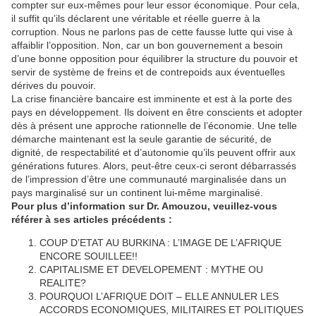
compter sur eux-mêmes pour leur essor économique. Pour cela,
il suffit qu’ils déclarent une véritable et réelle guerre à la
corruption. Nous ne parlons pas de cette fausse lutte qui vise à
affaiblir l’opposition. Non, car un bon gouvernement a besoin
d’une bonne opposition pour équilibrer la structure du pouvoir et
servir de système de freins et de contrepoids aux éventuelles
dérives du pouvoir.
La crise financière bancaire est imminente et est à la porte des
pays en développement. Ils doivent en être conscients et adopter
dès à présent une approche rationnelle de l’économie. Une telle
démarche maintenant est la seule garantie de sécurité, de
dignité, de respectabilité et d’autonomie qu’ils peuvent offrir aux
générations futures. Alors, peut-être ceux-ci seront débarrassés
de l’impression d’être une communauté marginalisée dans un
pays marginalisé sur un continent lui-même marginalisé.
Pour plus d’information sur Dr. Amouzou, veuillez-vous
référer à ses articles précédents :
COUP D’ETAT AU BURKINA : L’IMAGE DE L’AFRIQUE
ENCORE SOUILLEE!!
CAPITALISME ET DEVELOPEMENT : MYTHE OU
REALITE?
POURQUOI L’AFRIQUE DOIT – ELLE ANNULER LES
ACCORDS ECONOMIQUES, MILITAIRES ET POLITIQUES