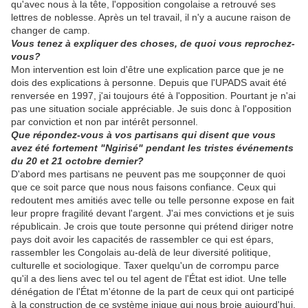
qu'avec nous à la tête, l'opposition congolaise a retrouvé ses
lettres de noblesse. Après un tel travail, il n'y a aucune raison de
changer de camp.
Vous tenez à expliquer des choses, de quoi vous reprochez-
vous?
Mon intervention est loin d'être une explication parce que je ne
dois des explications à personne. Depuis que l'UPADS avait été
renversée en 1997, j'ai toujours été à l'opposition. Pourtant je n'ai
pas une situation sociale appréciable. Je suis donc à l'opposition
par conviction et non par intérêt personnel.
Que répondez-vous à vos partisans qui disent que vous
avez été fortement "Ngirisé" pendant les tristes événements
du 20 et 21 octobre dernier?
D'abord mes partisans ne peuvent pas me soupçonner de quoi
que ce soit parce que nous nous faisons confiance. Ceux qui
redoutent mes amitiés avec telle ou telle personne expose en fait
leur propre fragilité devant l'argent. J'ai mes convictions et je suis
républicain. Je crois que toute personne qui prétend diriger notre
pays doit avoir les capacités de rassembler ce qui est épars,
rassembler les Congolais au-delà de leur diversité politique,
culturelle et sociologique. Taxer quelqu'un de corrompu parce
qu'il a des liens avec tel ou tel agent de l'État est idiot. Une telle
dénégation de l'État m'étonne de la part de ceux qui ont participé
à la construction de ce système inique qui nous broie aujourd'hui.