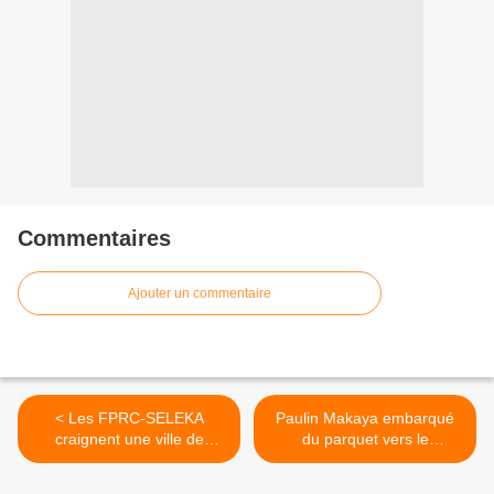
Commentaires
Ajouter un commentaire
< Les FPRC-SELEKA
Paulin Makaya embarqué
craignent une ville de
du parquet vers le
Bangui à "feu et à sang"
commissariat central >