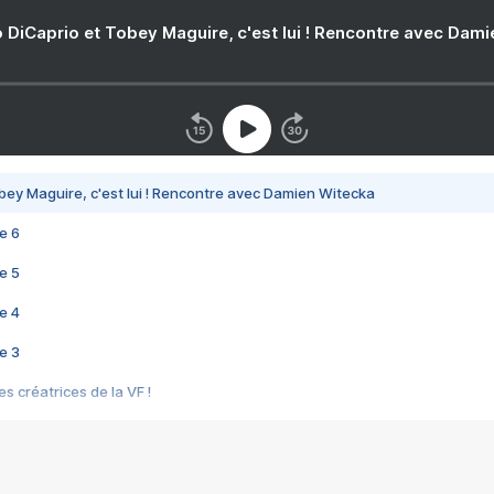
 DiCaprio et Tobey Maguire, c'est lui ! Rencontre avec Dam
bey Maguire, c'est lui ! Rencontre avec Damien Witecka
e 6
e 5
e 4
e 3
s créatrices de la VF !
e 2
e 1