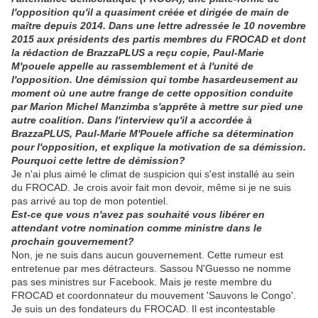
l'opposition qu'il a quasiment créée et dirigée de main de
maître depuis 2014. Dans une lettre adressée le 10 novembre
2015 aux présidents des partis membres du FROCAD et dont
la rédaction de BrazzaPLUS a reçu copie, Paul-Marie
M'pouele appelle au rassemblement et à l'unité de
l'opposition. Une démission qui tombe hasardeusement au
moment où une autre frange de cette opposition conduite
par Marion Michel Manzimba s'apprête à mettre sur pied une
autre coalition. Dans l'interview qu'il a accordée à
BrazzaPLUS, Paul-Marie M'Pouele affiche sa détermination
pour l'opposition, et explique la motivation de sa démission.
Pourquoi cette lettre de démission?
Je n'ai plus aimé le climat de suspicion qui s'est installé au sein
du FROCAD. Je crois avoir fait mon devoir, même si je ne suis
pas arrivé au top de mon potentiel.
Est-ce que vous n'avez pas souhaité vous libérer en
attendant votre nomination comme ministre dans le
prochain gouvernement?
Non, je ne suis dans aucun gouvernement. Cette rumeur est
entretenue par mes détracteurs. Sassou N'Guesso ne nomme
pas ses ministres sur Facebook. Mais je reste membre du
FROCAD et coordonnateur du mouvement 'Sauvons le Congo'.
Je suis un des fondateurs du FROCAD. Il est incontestable