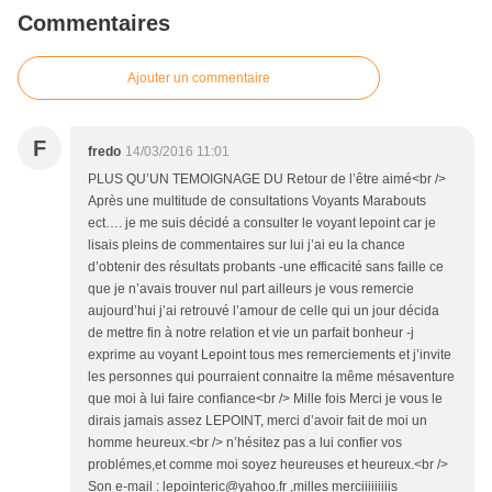
Commentaires
Ajouter un commentaire
F
fredo
14/03/2016 11:01
PLUS QU’UN TEMOIGNAGE DU Retour de l’être aimé<br />
Après une multitude de consultations Voyants Marabouts
ect…. je me suis décidé a consulter le voyant lepoint car je
lisais pleins de commentaires sur lui j’ai eu la chance
d’obtenir des résultats probants -une efficacité sans faille ce
que je n’avais trouver nul part ailleurs je vous remercie
aujourd’hui j’ai retrouvé l’amour de celle qui un jour décida
de mettre fin à notre relation et vie un parfait bonheur -j
exprime au voyant Lepoint tous mes remerciements et j’invite
les personnes qui pourraient connaitre la même mésaventure
que moi à lui faire confiance<br /> Mille fois Merci je vous le
dirais jamais assez LEPOINT, merci d’avoir fait de moi un
homme heureux.<br /> n’hésitez pas a lui confier vos
problémes,et comme moi soyez heureuses et heureux.<br />
Son e-mail : lepointeric@yahoo.fr ,milles merciiiiiiiiis