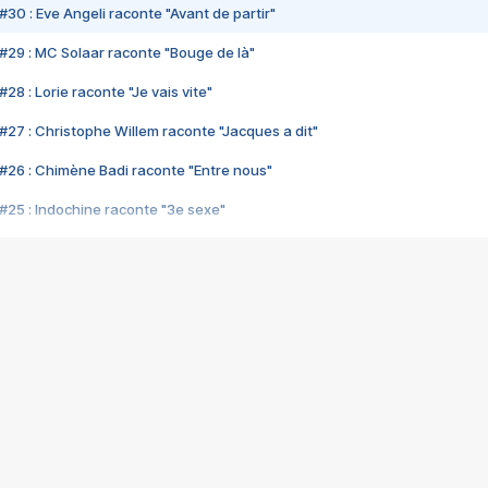
#30 : Eve Angeli raconte "Avant de partir"
#29 : MC Solaar raconte "Bouge de là"
28 : Lorie raconte "Je vais vite"
#27 : Christophe Willem raconte "Jacques a dit"
#26 : Chimène Badi raconte "Entre nous"
#25 : Indochine raconte "3e sexe"
#24 : Zaho raconte "C'est chelou"
#23 : Patrick Bruel raconte "Au café des délices"
#22 : Kyo raconte "Le chemin"
#21 : Nolwenn Leroy raconte "Cassé"
#20 : Patrick Hernandez raconte "Born to be alive"
#19 : Lorie raconte "Près de moi"
#18 : Michael Jones raconte "A nos actes manqués" (avec Jean-Jacque