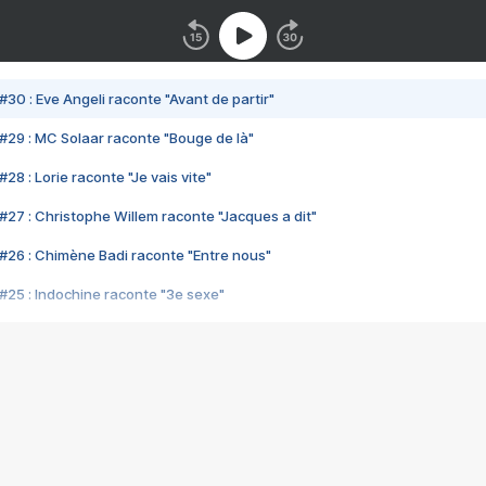
#30 : Eve Angeli raconte "Avant de partir"
#29 : MC Solaar raconte "Bouge de là"
28 : Lorie raconte "Je vais vite"
#27 : Christophe Willem raconte "Jacques a dit"
#26 : Chimène Badi raconte "Entre nous"
#25 : Indochine raconte "3e sexe"
#24 : Zaho raconte "C'est chelou"
#23 : Patrick Bruel raconte "Au café des délices"
#22 : Kyo raconte "Le chemin"
#21 : Nolwenn Leroy raconte "Cassé"