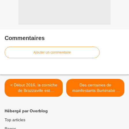
Commentaires
Ajouter un commentaire
< Début 2016, la corniche
Des centaines de
de Brazzaville est
manifestants Burkinabè à
opérationnelle
Paris dénoncent un "coup
d'Etat de la honte" >
Hébergé par Overblog
Top articles
Pages