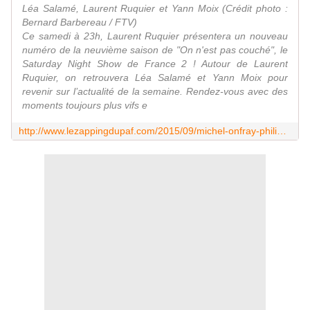
Léa Salamé, Laurent Ruquier et Yann Moix (Crédit photo :
Bernard Barbereau / FTV)
Ce samedi à 23h, Laurent Ruquier présentera un nouveau
numéro de la neuvième saison de "On n'est pas couché", le
Saturday Night Show de France 2 ! Autour de Laurent
Ruquier, on retrouvera Léa Salamé et Yann Moix pour
revenir sur l’actualité de la semaine. Rendez-vous avec des
moments toujours plus vifs e
http://www.lezappingdupaf.com/2015/09/michel-onfray-philippe-martinez-invites-de-on-n-est-pas-couche-ce-soir-sur-france-2.html