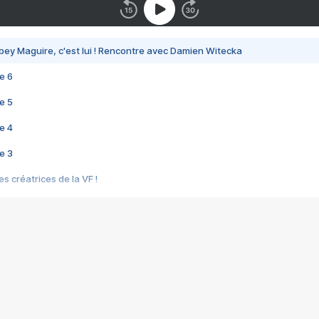
bey Maguire, c'est lui ! Rencontre avec Damien Witecka
e 6
e 5
e 4
e 3
s créatrices de la VF !
e 2
e 1
e Mektoub My Love arrive enfin ! Rencontre avec Shaïn Boumedine et Sal
i : après Toni en famille
elle réalise le bouleversant Dites lui que je l'aime