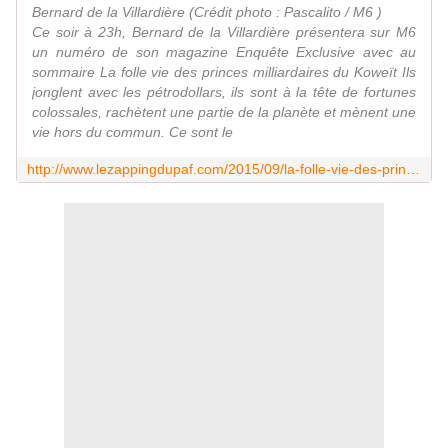
Bernard de la Villardière (Crédit photo : Pascalito / M6 )
Ce soir à 23h, Bernard de la Villardière présentera sur M6
un numéro de son magazine Enquête Exclusive avec au
sommaire La folle vie des princes milliardaires du Koweït Ils
jonglent avec les pétrodollars, ils sont à la tête de fortunes
colossales, rachètent une partie de la planète et mènent une
vie hors du commun. Ce sont le
http://www.lezappingdupaf.com/2015/09/la-folle-vie-des-princes-milliardaires-du-koweit-dans-enquete-exclusive-sur-m6.html