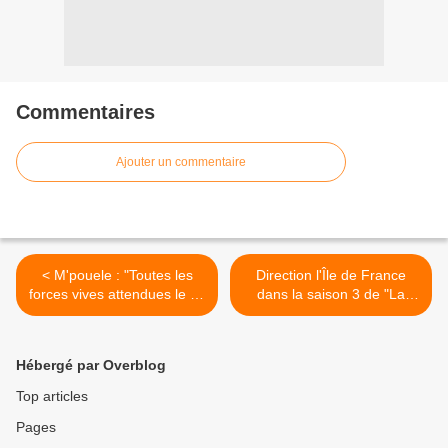
Commentaires
Ajouter un commentaire
< M'pouele : "Toutes les
Direction l'Île de France
forces vives attendues le 27
dans la saison 3 de "La
septembre au boulevard"
Meilleure boulangerie de
de Brazzaville
France" sur M6 >
Hébergé par Overblog
Top articles
Pages