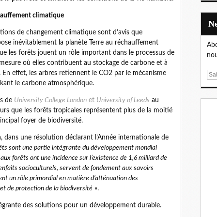
hauffement climatique
tions de changement climatique sont d’avis que
ose inévitablement la planète Terre au réchauffement
Abo
ue les forêts jouent un rôle important dans le processus de
nou
mesure où elles contribuent au stockage de carbone et à
 En effet, les arbres retiennent le CO2 par le mécanisme
E
ockant le carbone atmosphérique.
m
a
rs de
University College London
et
University of Leeds
au
i
urs que les forêts tropicales représentent plus de la moitié
l
ncipal foyer de biodiversité.
, dans une résolution déclarant l’Année internationale de
rêts sont une partie intégrante du développement mondial
aux forêts ont une incidence sur l’existence de 1,6 milliard de
enfaits socioculturels, servent de fondement aux savoirs
nt un rôle primordial en matière d’atténuation des
t de protection de la biodiversité
».
ntégrante des solutions pour un développement durable.