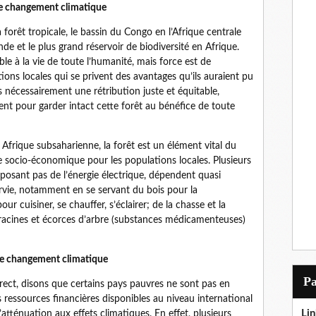
 le changement climatique
 forêt tropicale, le bassin du Congo en l’Afrique centrale
 et le plus grand réservoir de biodiversité en Afrique.
ble à la vie de toute l’humanité, mais force est de
ons locales qui se privent des avantages qu’ils auraient pu
s nécessairement une rétribution juste et équitable,
ent pour garder intact cette forêt au bénéfice de toute
frique subsaharienne, la forêt est un élément vital du
e socio-économique pour les populations locales. Plusieurs
posant pas de l’énergie électrique, dépendent quasi
rvie, notamment en se servant du bois pour la
r cuisiner, se chauffer, s’éclairer; de la chasse et la
s racines et écorces d’arbre (substances médicamenteuses)
 le changement climatique
P
rrect, disons que certains pays pauvres ne sont pas en
 ressources financières disponibles au niveau international
Lin
atténuation aux effets climatiques. En effet, plusieurs