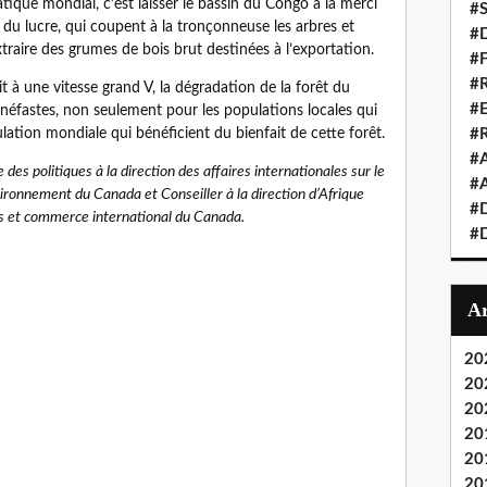
tique mondial, c’est laisser le bassin du Congo à la merci
#S
e du lucre, qui coupent à la tronçonneuse les arbres et
#D
xtraire des grumes de bois brut destinées à l’exportation.
#
#R
it à une vitesse grand V, la dégradation de la forêt du
#E
éfastes, non seulement pour les populations locales qui
tion mondiale qui bénéficient du bienfait de cette forêt.
#
#A
des politiques à la direction des affaires internationales sur le
#A
ironnement du Canada et Conseiller à la direction d’Afrique
#D
es et commerce international du Canada.
#D
20
20
20
20
20
20