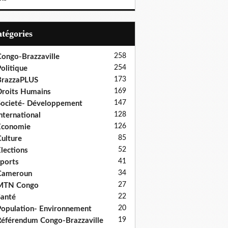
Catégories
258
ongo-Brazzaville
254
olitique
173
BrazzaPLUS
169
roits Humains
147
ocieté- Développement
128
nternational
126
Economie
85
ulture
52
lections
41
ports
34
Cameroun
27
MTN Congo
22
anté
20
opulation- Environnement
19
éférendum Congo-Brazzaville