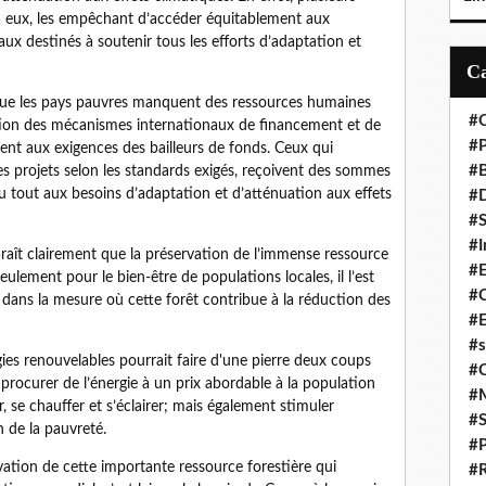
 à eux, les empêchant d’accéder équitablement aux
x destinés à soutenir tous les efforts d’adaptation et
que les pays pauvres manquent des ressources humaines
#C
tion des mécanismes internationaux de financement et de
#P
ent aux exigences des bailleurs de fonds. Ceux qui
#
 projets selon les standards exigés, reçoivent des sommes
u tout aux besoins d’adaptation et d’atténuation aux effets
#D
#S
#I
araît clairement que la préservation de l’immense ressource
#
ulement pour le bien-être de populations locales, il l’est
#C
 dans la mesure où cette forêt contribue à la réduction des
#E
#s
ies renouvelables pourrait faire d'une pierre deux coups
#
s procurer de l’énergie à un prix abordable à la population
#
r, se chauffer et s’éclairer; mais également stimuler
#S
n de la pauvreté.
#P
rvation de cette importante ressource forestière qui
#R