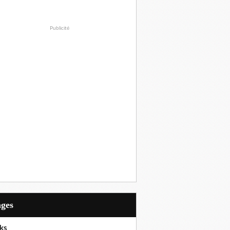
Publicité
ages
ks