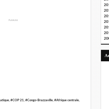
20
20
20
Publicité
20
20
20
20
atique
,
#COP 21
,
#Congo-Brazzaville
,
#Afrique centrale
,