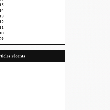
15
14
13
12
11
10
09
articles récents