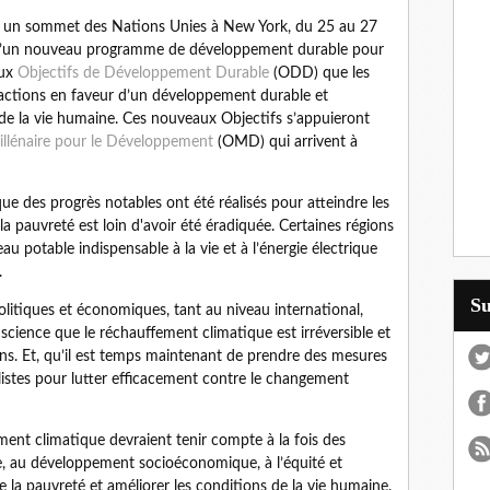
ar un sommet des Nations Unies à New York, du 25 au 27
 d’un nouveau programme de développement durable pour
aux
Objectifs de Développement Durable
(ODD) que les
s actions en faveur d’un développement durable et
s de la vie humaine. Ces nouveaux Objectifs s’appuieront
illénaire pour le Développement
(OMD) qui arrivent à
ue des progrès notables ont été réalisés pour atteindre les
a pauvreté est loin d'avoir été éradiquée. Certaines régions
u potable indispensable à la vie et à l’énergie électrique
.
S
olitiques et économiques, tant au niveau international,
science que le réchauffement climatique est irréversible et
s. Et, qu’il est temps maintenant de prendre des mesures
listes pour lutter efficacement contre le changement
ement climatique devraient tenir compte à la fois des
, au développement socioéconomique, à l’équité et
e la pauvreté et améliorer les conditions de la vie humaine.