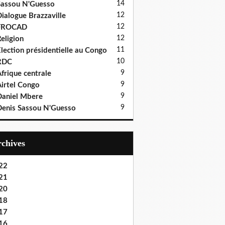
14
assou N'Guesso
12
ialogue Brazzaville
12
FROCAD
12
eligion
11
lection présidentielle au Congo
10
RDC
9
frique centrale
9
irtel Congo
9
aniel Mbere
9
enis Sassou N'Guesso
Archives
22
21
20
18
17
16