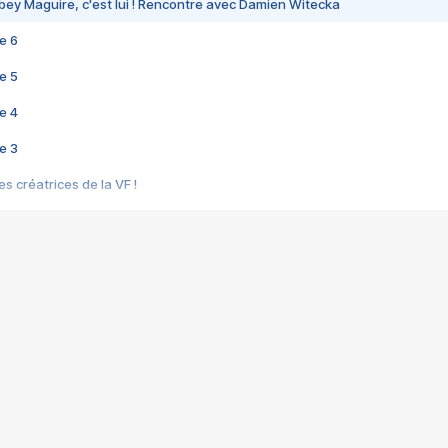
bey Maguire, c'est lui ! Rencontre avec Damien Witecka
e 6
e 5
e 4
e 3
s créatrices de la VF !
e 2
e 1
e Mektoub My Love arrive enfin ! Rencontre avec Shaïn Boumedine et Sal
i : après Toni en famille
elle réalise le bouleversant Dites lui que je l'aime
ais ! Rencontre autour de Vie privée de Rebecca Zlotowski
 de Marguerite, Grave... Rencontre avec Ella Rumpf