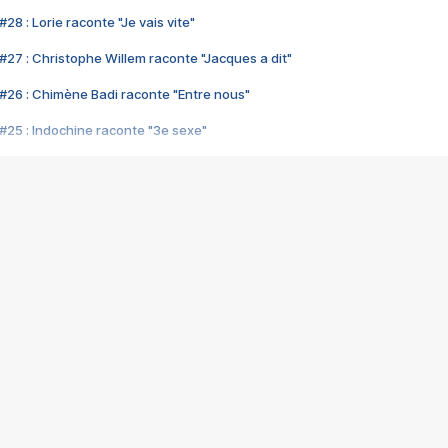
28 : Lorie raconte "Je vais vite"
#27 : Christophe Willem raconte "Jacques a dit"
#26 : Chimène Badi raconte "Entre nous"
#25 : Indochine raconte "3e sexe"
#24 : Zaho raconte "C'est chelou"
#23 : Patrick Bruel raconte "Au café des délices"
#22 : Kyo raconte "Le chemin"
#21 : Nolwenn Leroy raconte "Cassé"
#20 : Patrick Hernandez raconte "Born to be alive"
#19 : Lorie raconte "Près de moi"
#18 : Michael Jones raconte "A nos actes manqués" (avec Jean-Jacque
#17 : Khaled raconte "Aïcha"