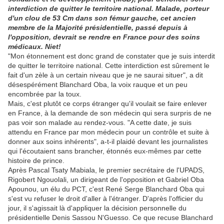
interdiction de quitter le territoire national. Malade, porteur
d'un clou de 53 Cm dans son fémur gauche, cet ancien
membre de la Majorité présidentielle, passé depuis à
l'opposition, devrait se rendre en France pour des soins
médicaux. Niet!
"Mon étonnement est donc grand de constater que je suis interdit
de quitter le territoire national. Cette interdiction est sûrement le
fait d'un zèle à un certain niveau que je ne saurai situer", a dit
désespérément Blanchard Oba, la voix rauque et un peu
encombrée par la toux.
Mais, c'est plutôt ce corps étranger qu'il voulait se faire enlever
en France, à la demande de son médecin qui sera surpris de ne
pas voir son malade au rendez-vous. "A cette date, je suis
attendu en France par mon médecin pour un contrôle et suite à
donner aux soins inhérents", a-t-il plaidé devant les journalistes
qui l'écoutaient sans brancher, étonnés eux-mêmes par cette
histoire de prince.
Après Pascal Tsaty Mabiala, le premier secrétaire de l'UPADS,
Rigobert Ngouolali, un dirigeant de l'opposition et Gabriel Oba
Apounou, un élu du PCT, c'est René Serge Blanchard Oba qui
s'est vu refuser le droit d'aller à l'étranger. D'après l'officier du
jour, il s'agissait là d'appliquer la décision personnelle du
présidentielle Denis Sassou N'Guesso. Ce que recuse Blanchard