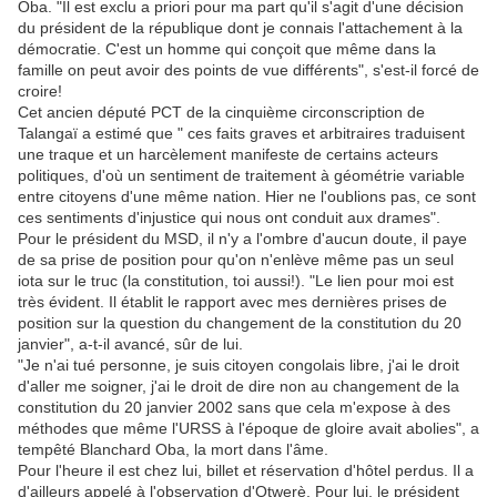
Oba. "Il est exclu a priori pour ma part qu'il s'agit d'une décision
du président de la république dont je connais l'attachement à la
démocratie. C'est un homme qui conçoit que même dans la
famille on peut avoir des points de vue différents", s'est-il forcé de
croire!
Cet ancien député PCT de la cinquième circonscription de
Talangaï a estimé que " ces faits graves et arbitraires traduisent
une traque et un harcèlement manifeste de certains acteurs
politiques, d'où un sentiment de traitement à géométrie variable
entre citoyens d'une même nation. Hier ne l'oublions pas, ce sont
ces sentiments d'injustice qui nous ont conduit aux drames".
Pour le président du MSD, il n'y a l'ombre d'aucun doute, il paye
de sa prise de position pour qu'on n'enlève même pas un seul
iota sur le truc (la constitution, toi aussi!). "Le lien pour moi est
très évident. Il établit le rapport avec mes dernières prises de
position sur la question du changement de la constitution du 20
janvier", a-t-il avancé, sûr de lui.
"Je n'ai tué personne, je suis citoyen congolais libre, j'ai le droit
d'aller me soigner, j'ai le droit de dire non au changement de la
constitution du 20 janvier 2002 sans que cela m'expose à des
méthodes que même l'URSS à l'époque de gloire avait abolies", a
tempêté Blanchard Oba, la mort dans l'âme.
Pour l'heure il est chez lui, billet et réservation d'hôtel perdus. Il a
d'ailleurs appelé à l'observation d'Otwerè. Pour lui, le président