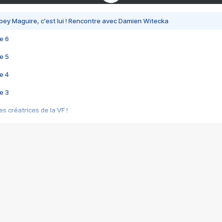
bey Maguire, c'est lui ! Rencontre avec Damien Witecka
e 6
e 5
e 4
e 3
s créatrices de la VF !
e 2
e 1
e Mektoub My Love arrive enfin ! Rencontre avec Shaïn Boumedine et Sal
i : après Toni en famille
elle réalise le bouleversant Dites lui que je l'aime
ais ! Rencontre autour de Vie privée de Rebecca Zlotowski