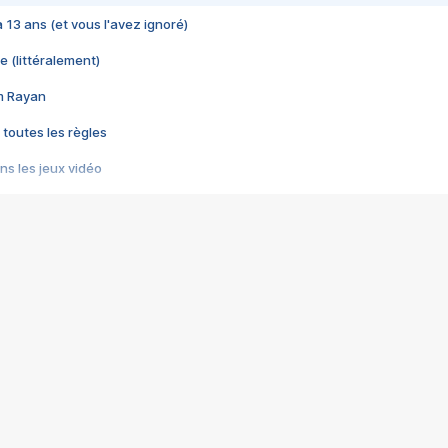
 a 13 ans (et vous l'avez ignoré)
e (littéralement)
im Rayan
 toutes les règles
s les jeux vidéo
us choquant de Rockstar ? - Le scandale BULLY
e plus moche de Steam
du RÊVE tourne au CAUCHEMAR
pendant 8 heures
it… à tort
umiliés par un jeu vidéo
ire - Final Fantasy 8