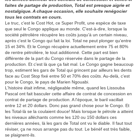
faites de partage de production, Total est presque aigrie et
nostalgique. A chaque occasion, elle souhaite renégocier
tous les contrats en cours.
Le truc, c'est le Cost Hot, ce Super Profit, une espèce de taxe
que seul le Congo applique au monde. C'est-à-dire, lorsque la
société pétrolière récupère les coûts jusqu'à un certain niveau,
après c'est le Congo qui fait la loi. Total ne peut plonger qu'entre
15 et 34%. Et le Congo récupère actuellement entre 75 et 80%
de rentre pétrolière, le tout additionné. Cette part est bien
différente de la part du Congo réservée dans le partage de la
production. Et c'est là que ça fait mal. Le Congo gagne beaucoup
trop, estiment les gars de Total qui grincent par ailleurs les dents
face au Cost Stop fixé entre 50 et 70% des coûts. Au-delà, c'est
pour le Congo, le pays de Marien Ngouabi.
L'histoire était infime, négligeable même, quand les Lissouba
Pascal ont fait basculer cette affaire de contrat de concession en
contrat de partage de production. A l'époque, le baril vacillait
entre 12 et 20 dollars. Donc pas grand chose pour le Congo. Et
les Total-là se la coulaient douce! Mais lorsque le pétrole a atteint
les niveaux alléchants comme les 120 ou 150 dollars ces
dernières années, là les gars de Total ont vu le diable. Il faut tout
réviser, ça ne nous arrange pas du tout. Le bénéf est très faible,
se plaignent-ils.