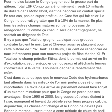
Pour ne plus laisser le Congo gagner seul la grosse part du
gâteau, Total E&P Congo qui a énormément investi 10 milliards
de dollars dans Moho Nord, vient de négocier un contrat spécial.
En tout cas, pas de super profit ou de Cost Hot qui fait chier. Le
Congo ne pourrait y gratter que 8 à 10% de la manne. En plus,
tous les autres champs matures sont en processus de
renégociation. "Comme ça chacun sera gagnant-gagnant", se
satisfait un dirigeant de Total.
Il n'y a pas que Total qui grogne. La plupart des groupes
contrater broient le noir. Eni et Chevron aussi se plaignent pour
cette histoire de "Prix Haut". D'ailleurs, Eni vient de renégocier de
taux intéressants pour son nouveau projet de Bloc Marine XI. Et
Total sur le champ pétrolier Kitina, dont le permis est arrivé en fin
d'exploitation, veut renégocier de nouveaux et alléchants termes
contractuels. A la vérité, il souhaite gagner le rabattement des
coûts.
C'est dans cette optique que le nouveau Code des hydrocarbures
tant attendu dans les milieux de l'or noir portera des réformes
importantes. Le texte déjà arrivé au parlement devrait faire l'objet
d'un examen minutieux pour que le Congo ne perde pas ses
avantages. Entre 1990 et 2000, les groupes pétroliers étaient à
l'aise, mangeant et buvant du pétrole selon leurs propres calculs.
Aujourd'hui, les choses ont changé et le Congo ne devrait pas
lâcher le morceau, surtout pas à cette période de chute de baril.