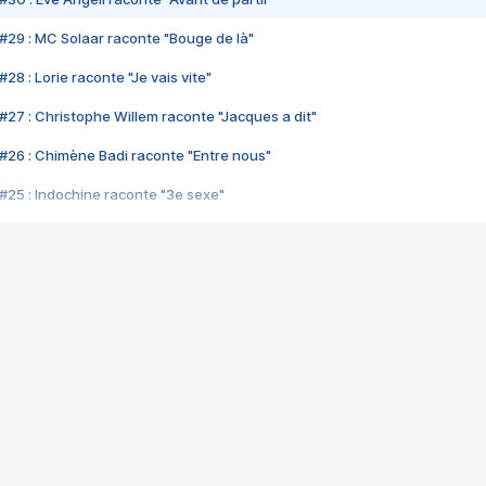
#29 : MC Solaar raconte "Bouge de là"
28 : Lorie raconte "Je vais vite"
#27 : Christophe Willem raconte "Jacques a dit"
#26 : Chimène Badi raconte "Entre nous"
#25 : Indochine raconte "3e sexe"
#24 : Zaho raconte "C'est chelou"
#23 : Patrick Bruel raconte "Au café des délices"
#22 : Kyo raconte "Le chemin"
#21 : Nolwenn Leroy raconte "Cassé"
#20 : Patrick Hernandez raconte "Born to be alive"
#19 : Lorie raconte "Près de moi"
#18 : Michael Jones raconte "A nos actes manqués" (avec Jean-Jacque