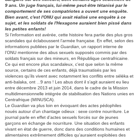
9 ans. Un juge français, lui-même peut-être tétanisé par le
comportement de ses compatriotes a ouvert une enquête.
Bien avant, c'est l'ONU qui avait réalisé une enquête à ce
sujet, et les soldats de l'Hexagone auraient bien pissé dans
les petites enfants!
Si l’information est avérée, cette histoire fera partie des plus gros
scandales qui éclaboussent l’armée française. En effet, selon des
informations publiées par le
Guardian
, un rapport interne de
l’ONU mentionne des abus sexuels supposés commis par des
soldats français sur des mineurs, en République centrafricaine.
Ce qui est encore plus scandaleux, c’est que selon la même
source, certains de ces enfants, déjà traumatisés par les
violences qu’ils vivent avec notamment les conflits entre séléka et
anti-balaka, ont ...9 ans ! Les abus dont il s’agit auraient eu lieu
entre décembre 2013 et juin 2014, dans le cadre de la Mission
multidimensionnelle intégrée de stabilisation des Nations unies en
Centrafrique (MINUSCA).
Le
Guardian
va plus loin en évoquant des actes pédophiles
noués autour d’un chantage odieux : sexe contre nourriture. Le
journal parle en effet d’actes sexuels forcés sur de jeunes
garçons en échange de nourriture. Une situation des enfants
vivant en état de guerre, donc dans des conditions humaines et
alimentaires extrêmement difficiles qu’auraient exploitées des