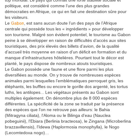
top mondial. Le pays qui connait une forte stabilité sociale et
politique, est considéré comme l’une des plus grandes
démocraties en Afrique, ce qui en fait une destination sûre pour
les visiteurs.
Le
Gabon
, est sans aucun doute l’un des pays de l’Afrique
centrale qui possède tous les « ingrédients » pour développer
son tourisme. Malgré son évident potentiel, le tourisme au Gabon
peine à se développer en raison de difficultés d’accès aux sites
touristiques, des prix élevés des billets d’avion, de la qualité
d’accueil très moyenne en raison d’un déficit en formation et du
manque d’infrastructures hôtelières. Pourtant tout le décor est
planté, le pays dispose de nombreux atouts touristiques.
Le Gabon possède une faune et une flore parmi les plus
diversifiées au monde. On y trouve de nombreuses espèces
animales parmi lesquelles l’emblématiques perroquet gris, les
éléphants, les buffles ou encore le gorille dos argenté, les tortus
luths, les antilopes... Les végétaux présents au Gabon sont
multiples également. On dénombre plus de 8 000 espèces
différentes. La spécificité de la zone se traduit par la présence
des espèces que l'on ne retrouve pas ailleurs: le Bahia
(Mitragyna ciliata), l'Aloma ou le Bilinga d'eau (Nauclea
pobeguinii), l'Ebiara (Berlinia bracteosa), le Zingana (Microberlina
brazzavillensis), l'Idewa (Haplormosia monophylla), le Nogo
(Lecomtedoxa nogo)…