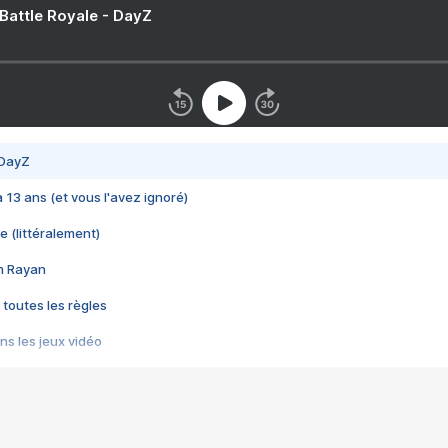
 Battle Royale - DayZ
 DayZ
 a 13 ans (et vous l'avez ignoré)
e (littéralement)
im Rayan
 toutes les règles
s les jeux vidéo
us choquant de Rockstar ? - Le scandale BULLY
e plus moche de Steam