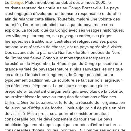
Le
Congo
. Plutôt moribond au début des années 2000, le
tourisme reprend des couleurs au Congo Brazzaville. Le pays
s’est engagé à développer un tourisme responsable et durable
afin de relancer cette filière. Toutefois, malgré une volonté des
autorités, l’énorme potentiel touristique du pays reste sous-
exploité. La République du Congo avec ses vestiges historiques,
ses villages pittoresques, ses paysages variés, ses plages
féeriques, ses traditions ancestrales et religieuses, ses parcs
nationaux et réserves de chasse, est un pays agréable à visiter.
Des savanes de la plaine du Niari aux forêts inondées du Nord,
de l'immense fleuve Congo aux montagnes escarpées et
forestières du Mayombe, la République du Congo possède une
grande variété de paysagesnaturels, plus sauvages les uns que
les autres. Depuis très longtemps, le Congo possède un art
typiquement traditionnel. La sculpture se fait sur bois, argile,sur
les défenses d’éléphants. La peinture occupe une place
prépondérante. Autant d’arguments qui, avec plus de la volonté,
pourraient hisser le pays au rang des destinations africaines.
Enfin, la Guinée-Equatoriale, forte de la réussite de l’organisation
de la coupe d’Afrique de football, jouit aujourd’hui de plus en plus
de visibilité. Mis à profit, cela pourrait constituer un atout
considérable pour le développement du tourisme. Le pays
bénéficie également depuis quelques années d’infrastructures
considérables (hôtels, routes, hôpitaux...). Comme ses voisins de