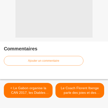
Commentaires
Ajouter un commentaire
< Le Gabon organise la
Le Coach Florent Ibenge
CAN 2017, les Diables
parle des joies et des
rouges face au Kenya et à
craintes des Léopards de la
la Zambie
RDC >