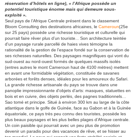
réservation d’hôtels en ligne), « l’Afrique possède un
potentiel touristique énorme mais qui demeure sous-
exploité ».
Seul pays de l’Afrique Centrale présent dans le classement
Bloom Consulting des destinations africaines, le
Cameroun
(25e
sur 25 pays) possède une richesse touristique et culturelle qui
pourrait faire rêver plus d’un touriste... Son architecture teintée
d'un paysage rurale parcellé de haies vives témoigne la
rationalité de la gestion de l'espace fondé sur la conservation de
ses richesses naturelles. Des paysages magnifiques qui vont du
sud-ouest au nord-ouest formés de quelques massifs isolés
(entres autres le mont Cameroun haut de 4100 mètres) mettent
en avant une formidable végétation, constituée de savanes
arborées et forêts denses, idéales pour les amoureux du Safari.
La grande richesse artisanale du pays se trouve dans une
panoplie impressionnante d'objets d'arts: masques, statuettes en
bois et en cuivre, des objets perlés, des pagnes traditionnels…
Sao tomé et principe. Situé à environ 300 km au large de la côte
atlantique dans le golfe de Guinée, face au Gabon et à la Guinée
équatoriale, ce pays très peu connu des touristes, possède les
plus beaux paysages et les plus belles plages d’Afrique centrale.
Un coin paisible qui pourrait avec un peu plus de promotion
devenir un paradis pour des vacances de rêve, et se hisser au