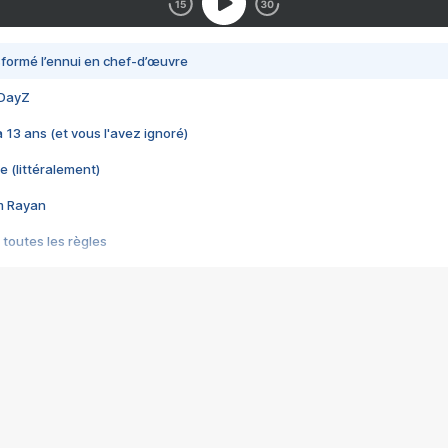
nsformé l’ennui en chef-d’œuvre
 DayZ
 a 13 ans (et vous l'avez ignoré)
e (littéralement)
im Rayan
 toutes les règles
s les jeux vidéo
us choquant de Rockstar ? - Le scandale BULLY
e plus moche de Steam
du RÊVE tourne au CAUCHEMAR
pendant 8 heures