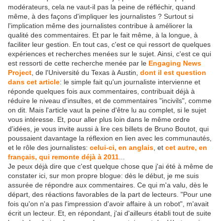
modérateurs, cela ne vaut-il pas la peine de réfléchir, quand
même, à des façons d'impliquer les journalistes ? Surtout si
l'implication même des journalistes contribue à améliorer la
qualité des commentaires. Et par le fait même, à la longue, à
faciliter leur gestion. En tout cas, c'est ce qui ressort de quelques
expériences et recherches menées sur le sujet. Ainsi, c'est ce qui
est ressorti de cette recherche menée par le
Engaging News
Project
, de l'Université du Texas à Austin,
dont il est question
dans cet article
: le simple fait qu'un journaliste intervienne et
réponde quelques fois aux commentaires, contribuait déjà à
réduire le niveau d'insultes, et de commentaires "incivils", comme
on dit. Mais l'article vaut la peine d'être lu au complet, si le sujet
vous intéresse. Et, pour aller plus loin dans le même ordre
d'idées, je vous invite aussi à lire ces billets de Bruno Boutot, qui
poussaient davantage la réflexion en lien avec les communautés,
et le rôle des journalistes:
celui-ci, en anglais
, et
cet autre, en
français, qui remonte déjà à 2011
...
Je peux déjà dire que c'est quelque chose que j'ai été à même de
constater ici, sur mon propre blogue: dès le début, je me suis
assurée de répondre aux commentaires. Ce qui m'a valu, dès le
départ, des réactions favorables de la part de lecteurs. "Pour une
fois qu'on n'a pas l'impression d'avoir affaire à un robot", m'avait
écrit un lecteur. Et, en répondant, j'ai d'ailleurs établi tout de suite