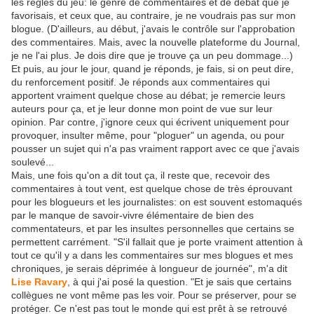
les règles du jeu: le genre de commentaires et de débat que je
favorisais, et ceux que, au contraire, je ne voudrais pas sur mon
blogue. (D'ailleurs, au début, j'avais le contrôle sur l'approbation
des commentaires. Mais, avec la nouvelle plateforme du Journal,
je ne l'ai plus. Je dois dire que je trouve ça un peu dommage...)
Et puis, au jour le jour, quand je réponds, je fais, si on peut dire,
du renforcement positif. Je réponds aux commentaires qui
apportent vraiment quelque chose au débat; je remercie leurs
auteurs pour ça, et je leur donne mon point de vue sur leur
opinion. Par contre, j'ignore ceux qui écrivent uniquement pour
provoquer, insulter même, pour "ploguer" un agenda, ou pour
pousser un sujet qui n'a pas vraiment rapport avec ce que j'avais
soulevé...
Mais, une fois qu'on a dit tout ça, il reste que, recevoir des
commentaires à tout vent, est quelque chose de très éprouvant
pour les blogueurs et les journalistes: on est souvent estomaqués
par le manque de savoir-vivre élémentaire de bien des
commentateurs, et par les insultes personnelles que certains se
permettent carrément. "S'il fallait que je porte vraiment attention à
tout ce qu'il y a dans les commentaires sur mes blogues et mes
chroniques, je serais déprimée à longueur de journée", m'a dit
Lise Ravary
, à qui j'ai posé la question. "Et je sais que certains
collègues ne vont même pas les voir. Pour se préserver, pour se
protéger. Ce n'est pas tout le monde qui est prêt à se retrouvé