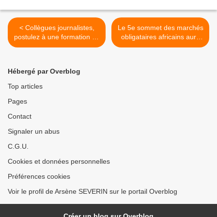
< Collègues journalistes,
Le 5e sommet des marchés
postulez à une formation au
obligataires africains aura
Cameroun!
lieu en avril aux Etats-Unis
>
Hébergé par Overblog
Top articles
Pages
Contact
Signaler un abus
C.G.U.
Cookies et données personnelles
Préférences cookies
Voir le profil de Arsène SEVERIN sur le portail Overblog
Créer un blog sur Overblog