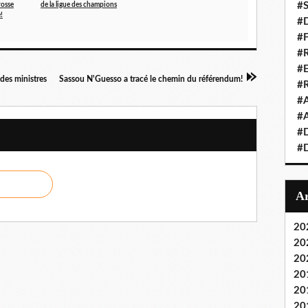
#S
rosse
de la ligue des champions
!
#D
#
#R
#E
 des ministres
Sassou N'Guesso a tracé le chemin du référendum!
#
#A
#A
#D
#D
20
20
20
20
20
20