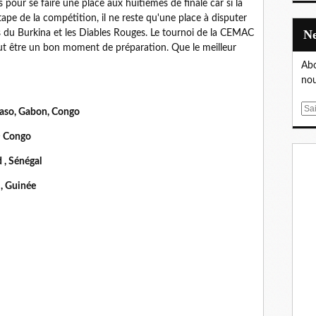
s pour se faire une place aux huitièmes de finale car si la
tape de la compétition, il ne reste qu'une place à disputer
s du Burkina et les Diables Rouges. Le tournoi de la CEMAC
ut être un bon moment de préparation. Que le meilleur
Abo
nou
E
Faso, Gabon, Congo
m
D Congo
a
i
 , Sénégal
l
 , Guinée