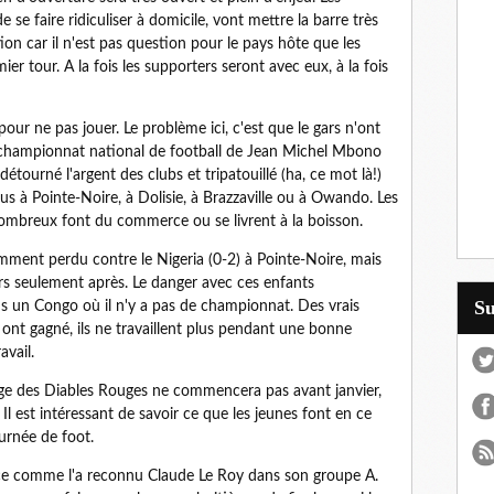
se faire ridiculiser à domicile, vont mettre la barre très
ion car il n'est pas question pour le pays hôte que les
mier tour. A la fois les supporters seront avec eux, à la fois
our ne pas jouer. Le problème ici, c'est que le gars n'ont
 championnat national de football de Jean Michel Mbono
 détourné l'argent des clubs et tripatouillé (ha, ce mot là!)
plus à Pointe-Noire, à Dolisie, à Brazzaville ou à Owando. Les
nombreux font du commerce ou se livrent à la boisson.
cemment perdu contre le Nigeria (0-2) à Pointe-Noire, mais
urs seulement après. Le danger avec ces enfants
S
ns un Congo où il n'y a pas de championnat. Des vrais
 ont gagné, ils ne travaillent plus pendant une bonne
avail.
ge des Diables Rouges ne commencera pas avant janvier,
l est intéressant de savoir ce que les jeunes font en ce
urnée de foot.
ance comme l'a reconnu Claude Le Roy dans son groupe A.