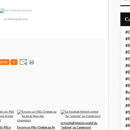
Les Nzalang Nacional
#C
#P
#
#D
#S
post
0
#I
#
#C
#E
#s
#
#
#S
#P
Le football féminin prend du
#R
 du PSG a
Encore un PSG-Chelsea au 8e
"volume" au Cameroun!