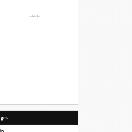
Publicité
ages
ks