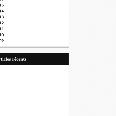
15
14
13
12
11
10
09
articles récents