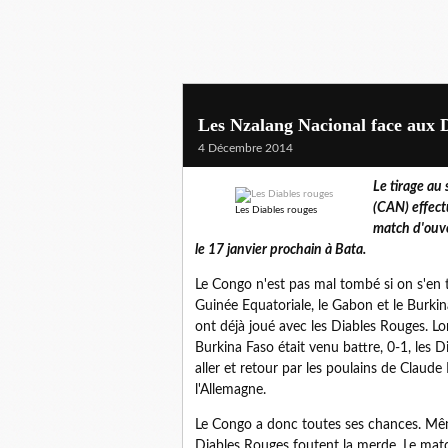
Les Nzalang Nacional face aux 
4 Décembre 2014
Le tirage au
(CAN) effect
Les Diables rouges
match d'ouve
le 17 janvier prochain à Bata.
Le Congo n'est pas mal tombé si on s'en ti
Guinée Equatoriale, le Gabon et le Burki
ont déjà joué avec les Diables Rouges. Lo
Burkina Faso était venu battre, 0-1, les 
aller et retour par les poulains de Claude 
l'Allemagne.
Le Congo a donc toutes ses chances. Même
Diables Rouges foutent la merde. Le match