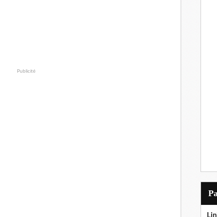
Publicité
P
Lin