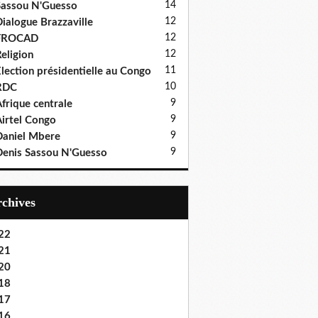
14
assou N'Guesso
12
ialogue Brazzaville
12
FROCAD
12
eligion
11
lection présidentielle au Congo
10
RDC
9
frique centrale
9
irtel Congo
9
aniel Mbere
9
enis Sassou N'Guesso
Archives
22
21
20
18
17
16