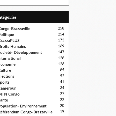
Catégories
258
ongo-Brazzaville
254
olitique
173
BrazzaPLUS
169
roits Humains
147
ocieté- Développement
128
nternational
126
Economie
85
ulture
52
lections
41
ports
34
Cameroun
27
MTN Congo
22
anté
20
opulation- Environnement
19
éférendum Congo-Brazzaville