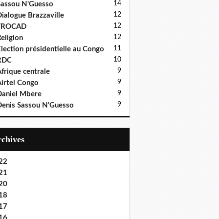
14
assou N'Guesso
12
ialogue Brazzaville
12
FROCAD
12
eligion
11
lection présidentielle au Congo
10
RDC
9
frique centrale
9
irtel Congo
9
aniel Mbere
9
enis Sassou N'Guesso
Archives
22
21
20
18
17
16