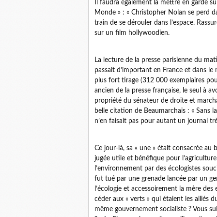
Il faudra également la mettre en garde sur
Monde » : « Christopher Nolan se perd dan
train de se dérouler dans l’espace. Rassu
sur un film hollywoodien.
La lecture de la presse parisienne du mat
passait d’important en France et dans l
plus fort tirage (312 000 exemplaires pour 
ancien de la presse française, le seul à a
propriété du sénateur de droite et march
belle citation de Beaumarchais : « Sans la l
n’en faisait pas pour autant un journal tr
Ce jour-là, sa « une » était consacrée au
jugée utile et bénéfique pour l’agriculture
l’environnement par des écologistes souci
fut tué par une grenade lancée par un gen
l’écologie et accessoirement la mère des e
céder aux « verts » qui étaient les alliés
même gouvernement socialiste ? Vous suiv