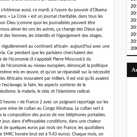
20
» s’intéresse aussi, ce mardi, à l’usure du pouvoir d’Obama
20
s. « La Croix » est un journal charitable, dans tous les
20
 bon Dieu (comme quoi les journalistes peuvent être
20
ous aimer les uns les autres, ça change des Dieux qui
20
t des femmes, les interdits et l’égorgement des otages.
20
ser régulièrement au continent africain- aujourd’hui avec une
20
éria. Car pendant que les parisiens cherchaient des
s de l’économie (il s’appelait Pierre Moscovici) du
e l’économie au niveau européen, dénonçait la politique
-même mis en œuvre, et qu’on se répandait sur la nécessité
s Africains mouraient par milliers. Il est vrai qu’ils avaient
l’esclavage, la faim, les aspects sombres de la
ludisme, la malaria, le sida, et l’islamisme radical.
20 heures » de France 2 avec un poignant reportage sur les
’une mine de coltan au Congo Kinshasa. Le coltan sert à
ans la composition des puces de nos téléphones portables.
r jour, dans d’effroyables conditions, dans une chaleur
nt de quelques euros par mois (en France, les quotidiens
le SMIC horaire brut est à 9,43 euros). Chaque mois, on