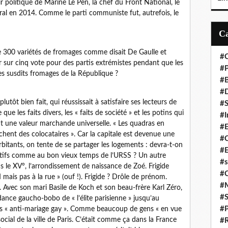
nir politique de Marine Le Pen, la chef du Front National, le
oral en 2014. Comme le parti communiste fut, autrefois, le
e 300 variétés de fromages comme disait De Gaulle et
#C
sur cinq vote pour des partis extrémistes pendant que les
#P
les susdits fromages de la République ?
#
#D
lutôt bien fait, qui réussissait à satisfaire ses lecteurs de
#S
ue les faits divers, les « faits de société » et les potins qui
#I
 une valeur marchande universelle. « Les quadras en
#
erchent des colocataires ». Car la capitale est devenue une
#C
xorbitants, on tente de se partager les logements : devra-t-on
#E
ectifs comme au bon vieux temps de l’URSS ? Un autre
#s
s le XV°, l’arrondissement de naissance de Zoé. Frigide
#
mais pas à la rue » (ouf !). Frigide ? Drôle de prénom.
#
t. Avec son mari Basile de Koch et son beau-frère Karl Zéro,
#S
ance gaucho-bobo de « l’élite parisienne » jusqu’au
#P
des « anti-mariage gay ». Comme beaucoup de gens « en vue
ocial de la ville de Paris. C’était comme ça dans la France
#R