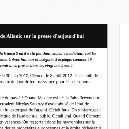
de Allanic sur la presse d'aujourd'hui
e France 2 où il a été pendant cinq ans médiateur voit les
ment. Avec humour et allégorie, il explique comment il
Avenir de la presse dans les vingt ans à venir.
e 30 juin 2010, Clément le 3 août 2012. J’ai l’habitude
rnaux du jour de leur naissance pour les leur donner
lité du passé ? Quand Maxime est né, l’affaire Bettencourt
ccusaient Nicolas Sarkozy d’avoir abusé de l’état de
ur lui extorquer de l’argent. C’était faux. On s’interrogeait
litique de l’audiovisuel public. C’était vrai. Quand Clément
t en vacances. On ressortait donc les marronniers sur la
de dettes monétaires européennes et la droite réclamait la