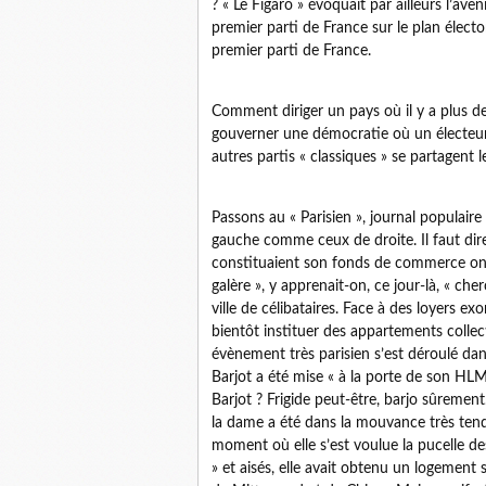
? « Le Figaro » évoquait par ailleurs l’ave
premier parti de France sur le plan élect
premier parti de France.
Comment diriger un pays où il y a plus d
gouverner une démocratie où un électeur 
autres partis « classiques » se partagent 
Passons au « Parisien », journal populaire p
gauche comme ceux de droite. Il faut dire q
constituaient son fonds de commerce ont
galère », y apprenait-on, ce jour-là, « ch
ville de célibataires. Face à des loyers e
bientôt instituer des appartements coll
évènement très parisien s’est déroulé dan
Barjot a été mise « à la porte de son HLM 
Barjot ? Frigide peut-être, barjo sûremen
la dame a été dans la mouvance très tend
moment où elle s’est voulue la pucelle 
» et aisés, elle avait obtenu un logement s