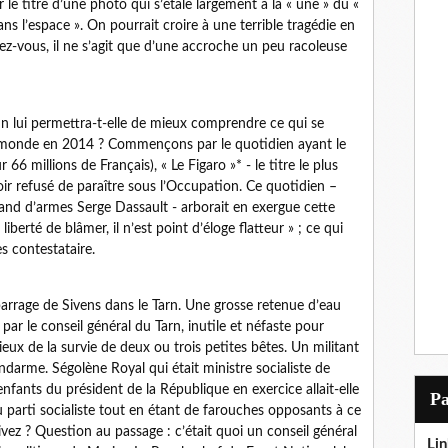
 le titre d’une photo qui s’étale largement à la « une » du «
s l’espace ». On pourrait croire à une terrible tragédie en
rez-vous, il ne s’agit que d’une accroche un peu racoleuse
in lui permettra-t-elle de mieux comprendre ce qui se
e monde en 2014 ? Commençons par le quotidien ayant le
66 millions de Français), « Le Figaro »* - le titre le plus
voir refusé de paraître sous l’Occupation. Ce quotidien –
and d’armes Serge Dassault - arborait en exergue cette
iberté de blâmer, il n’est point d’éloge flatteur » ; ce qui
ès contestataire.
 barrage de Sivens dans le Tarn. Une grosse retenue d’eau
 par le conseil général du Tarn, inutile et néfaste pour
eux de la survie de deux ou trois petites bêtes. Un militant
darme. Ségolène Royal qui était ministre socialiste de
nfants du président de la République en exercice allait-elle
P
 du parti socialiste tout en étant de farouches opposants à ce
ez ? Question au passage : c’était quoi un conseil général
Lin