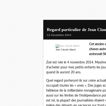
Regard particulier de Jean Clau
12 Novembre 2014
Cet ancien d
choses autre
Jean Claude Allanic
entrevoit l'
Zoé est née le 4 novembre 2014. Maxime l
d’acheter pour mes petits-enfants les jou
quand ils auront 20 ans.
Quel regard porteront-ils sur cette actua
occupait toutes les « unes ». Des juges a
faiblesse de la milliardaire nonagénaire po
aussi sur les limites de l’indépendance po
est né, la plupart des journalistes étaien
galère des départs en vacances sur fond 