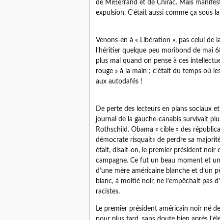
de Mitterrand et de Chirac. Mais manifest
expulsion. C’était aussi comme ça sous la
Venons-en à « Libération », pas celui de la
l’héritier quelque peu moribond de mai 68
plus mal quand on pense à ces intellectuel
rouge » à la main ; c’était du temps où l
aux autodafés !
De perte des lecteurs en plans sociaux et 
journal de la gauche-canabis survivait plu
Rothschild. Obama « cible » des républica
démocrate risquait« de perdre sa majorit
était, disait-on, le premier président noir
campagne. Ce fut un beau moment et une
d’une mère américaine blanche et d’un père
blanc, à moitié noir, ne l’empêchait pas d’
racistes.
Le premier président américain noir né de
pour plus tard, sans doute bien après l’