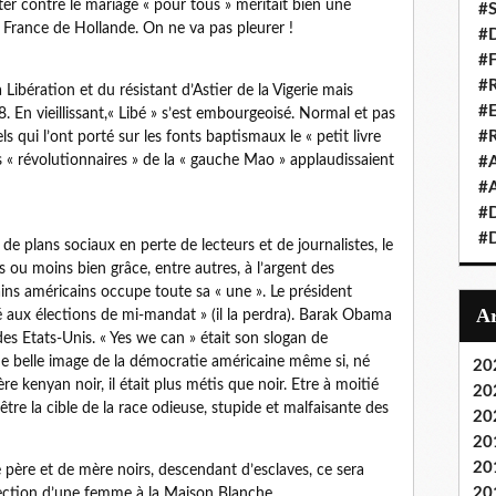
er contre le mariage « pour tous » méritait bien une
#S
 France de Hollande. On ne va pas pleurer !
#D
#
#R
 Libération et du résistant d’Astier de la Vigerie mais
#E
. En vieillissant,« Libé » s’est embourgeoisé. Normal et pas
#
s qui l’ont porté sur les fonts baptismaux le « petit livre
es « révolutionnaires » de la « gauche Mao » applaudissaient
#A
#A
#D
#D
de plans sociaux en perte de lecteurs et de journalistes, le
s ou moins bien grâce, entre autres, à l’argent des
ins américains occupe toute sa « une ». Le président
é aux élections de mi-mandat » (il la perdra). Barak Obama
 des Etats-Unis. « Yes we can » était son slogan de
 belle image de la démocratie américaine même si, né
20
 kenyan noir, il était plus métis que noir. Etre à moitié
20
être la cible de la race odieuse, stupide et malfaisante des
20
20
20
 père et de mère noirs, descendant d’esclaves, ce sera
20
élection d’une femme à la Maison Blanche.