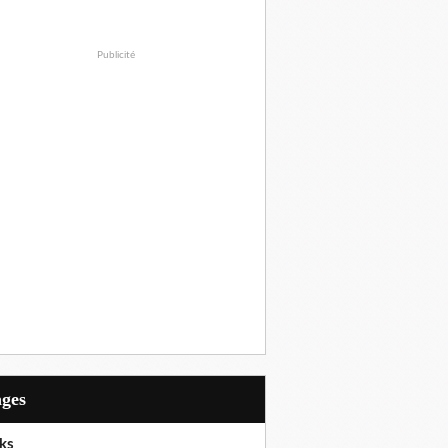
Publicité
ages
ks