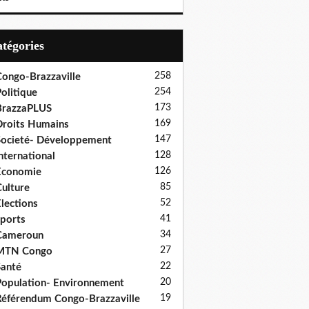
Catégories
258
ongo-Brazzaville
254
olitique
173
BrazzaPLUS
169
roits Humains
147
ocieté- Développement
128
nternational
126
Economie
85
ulture
52
lections
41
ports
34
Cameroun
27
MTN Congo
22
anté
20
opulation- Environnement
19
éférendum Congo-Brazzaville