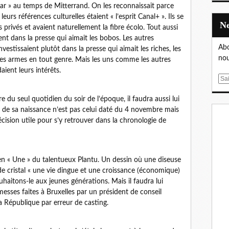
iar » au temps de Mitterrand. On les reconnaissait parce
eurs références culturelles étaient « l’esprit Canal+ ». Ils se
s privés et avaient naturellement la fibre écolo. Tout aussi
nt dans la presse qui aimait les bobos. Les autres
Abo
investissaient plutôt dans la presse qui aimait les riches, les
nou
t les armes en tout genre. Mais les uns comme les autres
ient leurs intérêts.
E
m
 du seul quotidien du soir de l’époque, il faudra aussi lui
a
our de sa naissance n’est pas celui daté du 4 novembre mais
i
ision utile pour s’y retrouver dans la chronologie de
l
 en « Une » du talentueux Plantu. Un dessin où une diseuse
e cristal « une vie dingue et une croissance (économique)
uhaitons-le aux jeunes générations. Mais il faudra lui
esses faites à Bruxelles par un président de conseil
a République par erreur de casting.