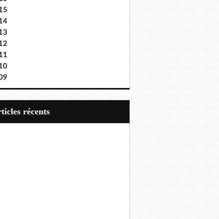
15
14
13
12
11
10
09
articles récents