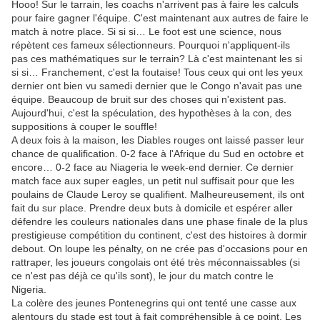
Hooo! Sur le tarrain, les coachs n'arrivent pas à faire les calculs
pour faire gagner l'équipe. C'est maintenant aux autres de faire le
match à notre place. Si si si… Le foot est une science, nous
répètent ces fameux sélectionneurs. Pourquoi n'appliquent-ils
pas ces mathématiques sur le terrain? Là c'est maintenant les si
si si… Franchement, c'est la foutaise! Tous ceux qui ont les yeux
dernier ont bien vu samedi dernier que le Congo n'avait pas une
équipe. Beaucoup de bruit sur des choses qui n'existent pas.
Aujourd'hui, c'est la spéculation, des hypothèses à la con, des
suppositions à couper le souffle!
A deux fois à la maison, les Diables rouges ont laissé passer leur
chance de qualification. 0-2 face à l'Afrique du Sud en octobre et
encore… 0-2 face au Niageria le week-end dernier. Ce dernier
match face aux super eagles, un petit nul suffisait pour que les
poulains de Claude Leroy se qualifient. Malheureusement, ils ont
fait du sur place. Prendre deux buts à domicile et espérer aller
défendre les couleurs nationales dans une phase finale de la plus
prestigieuse compétition du continent, c'est des histoires à dormir
debout. On loupe les pénalty, on ne crée pas d'occasions pour en
rattraper, les joueurs congolais ont été très méconnaissables (si
ce n'est pas déjà ce qu'ils sont), le jour du match contre le
Nigeria.
La colère des jeunes Pontenegrins qui ont tenté une casse aux
alentours du stade est tout à fait compréhensible à ce point. Les