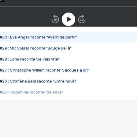
#30 : Eve Angeli raconte "Avant de partir"
#29 : MC Solaar raconte "Bouge de là"
28 : Lorie raconte "Je vais vite"
#27 : Christophe Willem raconte "Jacques a dit"
#26 : Chimène Badi raconte "Entre nous"
#25 : Indochine raconte "3e sexe"
#24 : Zaho raconte "C'est chelou"
#23 : Patrick Bruel raconte "Au café des délices"
#22 : Kyo raconte "Le chemin"
#21 : Nolwenn Leroy raconte "Cassé"