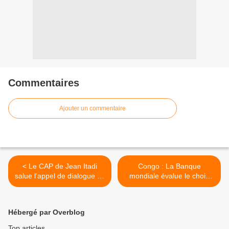
Commentaires
Ajouter un commentaire
< Le CAP de Jean Itadi
Congo : La Banque
salue l'appel de dialogue du
mondiale évalue le choix
PCT, mais...
des investissements dans
les infrastructures. >
Hébergé par Overblog
Top articles