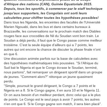
d'Afrique des nations (CAN), Guinée Equatoriale 2015.
Depuis, tous les sportifs, à commercer par le staff technique
jusqu'aux supporters, les Congolais ont sorti leurs
calculettes pour chiffrer toutes les hypothèses possibles!
Dans tous les Nganda, les enceintes des facultés de l'Université
Marien Ngouabi, dans les bus et dans certains bureaux à
Brazzaville, les conversations sur le prochain match des Diables
rouges face aux crocodiles de Nil du Soudan vont bon train. Le
Soudan a déjà perdu, il faut que le Congo passe comme meilleur
troisième. C'est la seule équipe d'ailleurs qui a 7 points, les
autres qui ont encore la chance de discuter la phase finale n'ont
en que 6.
Une discussion animée parfois sur la base de calculettes avec
des hypothèses mathématiques très poussées. "Si l'Afrique du
Sud bat le Nigeria et que le Congo écrase le Soudan, terminé,
nous partons", fait remarquer un dirigeant sportif dans un groupe
de jeunes. "Comment alors?" rétorque un jeune quasiment
perdu.
"Simple, poursuit le grand dirigeant, le Congo a 7 points et le
Nigeria en a 8. Si le Congo gagne, il en aura 10 et le Nigeria 11.
Or on aura besoin d'un meilleur perdant, donc celui qui a le plus
de points. Le Congo est le seul pays à avoir 7 points, les autres
n'en ont que 6. Si le Congo gagne son match, il sera bien placé".