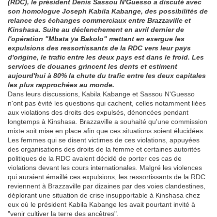
(RDC), le président Denis Sassou N'Guesso a discuté avec
son homologue Joseph Kabila Kabange, des possibilités de
relance des échanges commerciaux entre Brazzaville et
Kinshasa. Suite au déclenchement en avril dernier de
l'opération "Mbata ya Bakolo" mettant en exergue les
expulsions des ressortissants de la RDC vers leur pays
d'origine, le trafic entre les deux pays est dans le froid. Les
services de douanes grincent les dents et estiment
aujourd'hui à 80% la chute du trafic entre les deux capitales
les plus rapprochées au monde.
Dans leurs discussions, Kabila Kabange et Sassou N'Guesso
n'ont pas évité les questions qui cachent, celles notamment liées
aux violations des droits des expulsés, dénoncées pendant
longtemps à Kinshasa. Brazzaville a souhaité qu'une commission
mixte soit mise en place afin que ces situations soient élucidées.
Les femmes qui se disent victimes de ces violations, appuyées
des organisations des droits de la femme et certaines autorités
politiques de la RDC avaient décidé de porter ces cas de
violations devant les cours internationales. Malgré les violences
qui auraient émaillé ces expulsions, les ressortissants de la RDC
reviennent à Brazzaville par dizaines par des voies clandestines,
déplorant une situation de crise insupportable à Kinshasa chez
eux où le président Kabila Kabange les avait pourtant invité à
"venir cultiver la terre des ancêtres".