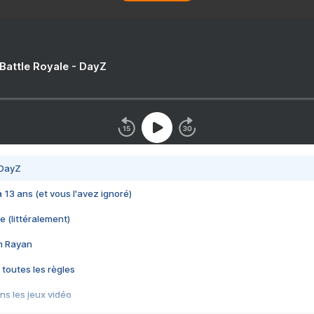
 Battle Royale - DayZ
 DayZ
 a 13 ans (et vous l'avez ignoré)
e (littéralement)
im Rayan
 toutes les règles
s les jeux vidéo