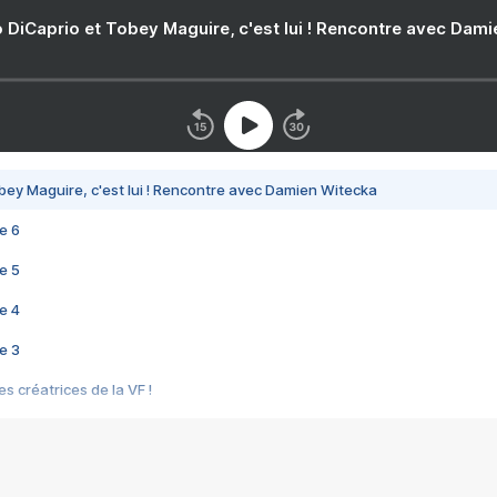
 DiCaprio et Tobey Maguire, c'est lui ! Rencontre avec Dam
bey Maguire, c'est lui ! Rencontre avec Damien Witecka
e 6
e 5
e 4
e 3
s créatrices de la VF !
e 2
e 1