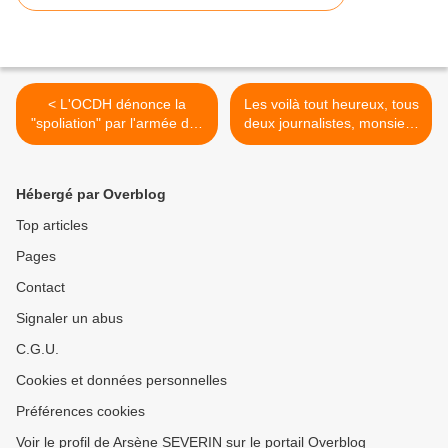
< L'OCDH dénonce la
Les voilà tout heureux, tous
"spoliation" par l'armée des
deux journalistes, monsieur
parcelles à La Poudrière!
à l'ACI, madame à la >
Hébergé par Overblog
Top articles
Pages
Contact
Signaler un abus
C.G.U.
Cookies et données personnelles
Préférences cookies
Voir le profil de Arsène SEVERIN sur le portail Overblog