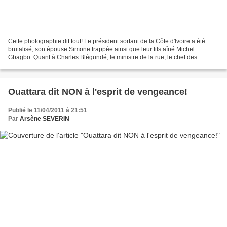
Cette photographie dit tout! Le président sortant de la Côte d'Ivoire a été
brutalisé, son épouse Simone frappée ainsi que leur fils aîné Michel
Gbagbo. Quant à Charles Blégundé, le ministre de la rue, le chef des
patriotes, il a failli être lynché à...
Ouattara dit NON à l'esprit de vengeance!
Publié le 11/04/2011 à 21:51
Par
Arsène SEVERIN