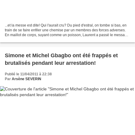
...et la messe est dite! Qui l'aurait cru? Du pied d'estral, on tombe si bas, en
train de se faire enfiler une chemise par un membres des forces adverses.
En maillot de corps, suyant comme un poisson, Laurent a passé le message
à d'autres dictateurs africains...
Simone et Michel Gbagbo ont été frappés et
brutalisés pendant leur arrestation!
Publié le 11/04/2011 à 22:38
Par
Arsène SEVERIN