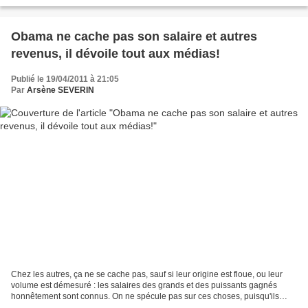
nouvelle pour une dame de...
Obama ne cache pas son salaire et autres
revenus, il dévoile tout aux médias!
Publié le 19/04/2011 à 21:05
Par
Arsène SEVERIN
Chez les autres, ça ne se cache pas, sauf si leur origine est floue, ou leur
volume est démesuré : les salaires des grands et des puissants gagnés
honnêtement sont connus. On ne spécule pas sur ces choses, puisqu'ils
payent les impôts et déclarent ce...