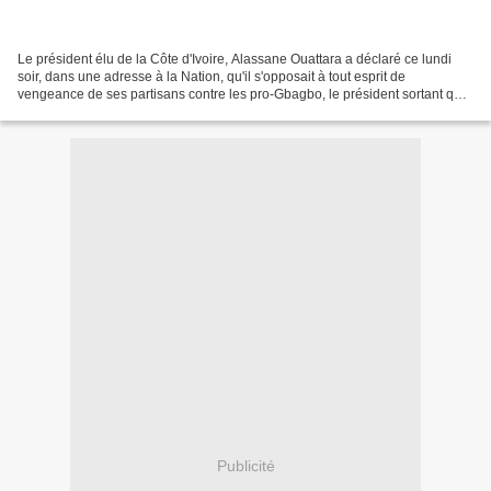
Le président élu de la Côte d'Ivoire, Alassane Ouattara a déclaré ce lundi
soir, dans une adresse à la Nation, qu'il s'opposait à tout esprit de
vengeance de ses partisans contre les pro-Gbagbo, le président sortant qui
a été arrêté cet après-midi à Abidjan....
Publicité