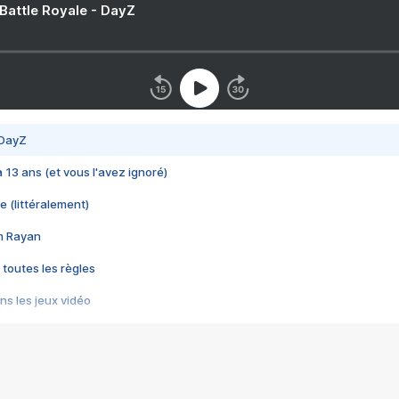
 Battle Royale - DayZ
 DayZ
 a 13 ans (et vous l'avez ignoré)
e (littéralement)
im Rayan
 toutes les règles
s les jeux vidéo
us choquant de Rockstar ? - Le scandale BULLY
e plus moche de Steam
du RÊVE tourne au CAUCHEMAR